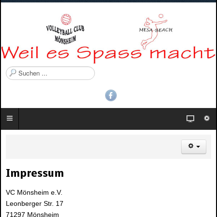
S
u
c
h
e
n
.
.
.
Impressum
VC Mönsheim e.V.
Leonberger Str. 17
71297 Mönsheim