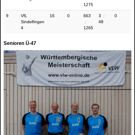
1275
9
VfL
16
0
663
3 :
0
Sindelfingen
:
48
4
1265
Senioren Ü-47