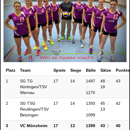
Platz
Team
Spiele
Siege
Bälle
Sätze
Punkte
1
SG TG
17
14
1497
48 :
43
Nürtingen/TSV
:
18
Wernau
1275
2
SG TSG
17
14
1393
45 :
42
Reutlingen/TSV
:
13
Betzingen
1099
3
VC Mönsheim
17
13
1399
43 :
40