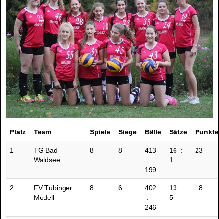
Platz
Team
Spiele
Siege
Bälle
Sätze
Punkte
1
TG Bad
8
8
413
16 :
23
Waldsee
:
1
199
2
FV Tübinger
8
6
402
13 :
18
Modell
:
5
246