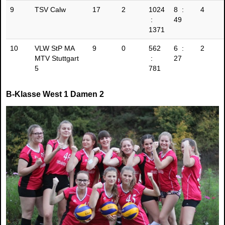
9
TSV Calw
17
2
1024
8 :
4
:
49
1371
10
VLW StP MA
9
0
562
6 :
2
MTV Stuttgart
:
27
5
781
B-Klasse West 1 Damen 2