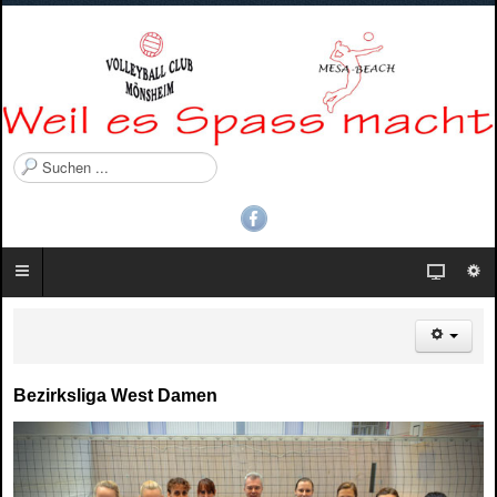
S
u
c
h
e
n
.
.
.
Bezirksliga West Damen