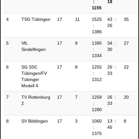
:
18
1155
4
TSG Tübingen
17
11
1525
43 :
35
:
26
1386
5
VfL
17
9
1395
34 :
27
Sindelfingen
:
30
1334
6
SG SSC
17
8
1255
26 :
22
Tübingen/FV
:
33
Tübinger
1312
Modell 4
7
TV Rottenburg
17
7
1258
26 :
20
2
:
33
1280
8
SV Böblingen
17
3
1060
13 :
8
:
45
1375