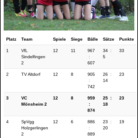
Platz
Team
Spiele
Siege
Bälle
Sätze
Punkte
1
VfL
12
11
967
34 :
33
Sindelfingen
:
5
2
607
2
TV Altdorf
12
8
905
26 :
23
:
14
742
3
VC
12
8
959
25 :
23
Mönsheim 2
:
18
874
4
SpVgg
12
6
886
23 :
19
Holzgerlingen
:
20
2
889