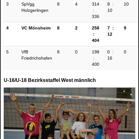
3
SpVgg
8
4
314
8 :
10
Holzgerlingen
:
10
336
4
VC Mönsheim
8
2
258
7 :
9
:
12
404
5
VfB
8
0
198
0 :
0
Friedrichshafen
:
16
400
U-16/U-18 Bezirksstaffel West männlich