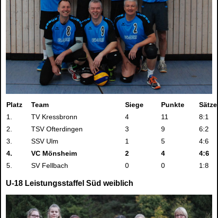
Platz
Team
Siege
Punkte
Sätze
1.
TV Kressbronn
4
11
8:1
2.
TSV Ofterdingen
3
9
6:2
3.
SSV Ulm
1
5
4:6
4.
VC Mönsheim
2
4
4:6
5.
SV Fellbach
0
0
1:8
U-18 Leistungsstaffel Süd weiblich