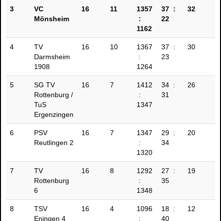
3
VC
16
11
1357
37 :
32
Mönsheim
:
22
1162
4
TV
16
10
1367
37 :
30
Darmsheim
:
23
1908
1264
5
SG TV
16
7
1412
34 :
26
Rottenburg /
:
31
TuS
1347
Ergenzingen
6
PSV
16
7
1347
29 :
20
Reutlingen 2
:
34
1320
7
TV
16
8
1292
27 :
19
Rottenburg
:
35
6
1348
8
TSV
16
4
1096
18 :
12
Eningen 4
:
40