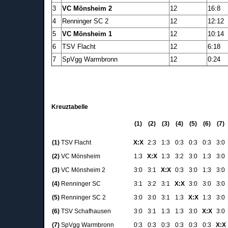
3
VC Mönsheim 2
12
16:8
4
Renninger SC 2
12
12:12
5
VC Mönsheim 1
12
10:14
6
TSV Flacht
12
6:18
7
SpVgg Warmbronn
12
0:24
Kreuztabelle
(1)
(2)
(3)
(4)
(5)
(6)
(7)
(1)
TSV Flacht
X:X
2:3
1:3
0:3
0:3
0:3
3:0
(2)
VC Mönsheim
1:3
X:X
1:3
3:2
3:0
1:3
3:0
(3)
VC Mönsheim 2
3:0
3:1
X:X
0:3
3:0
1:3
3:0
(4)
Renninger SC
3:1
3:2
3:1
X:X
3:0
3:0
3:0
(5)
Renninger SC 2
3:0
3:0
3:1
1:3
X:X
1:3
3:0
(6)
TSV Schafhausen
3:0
3:1
1:3
1:3
3:0
X:X
3:0
(7)
SpVgg Warmbronn
0:3
0:3
0:3
0:3
0:3
0:3
X:X