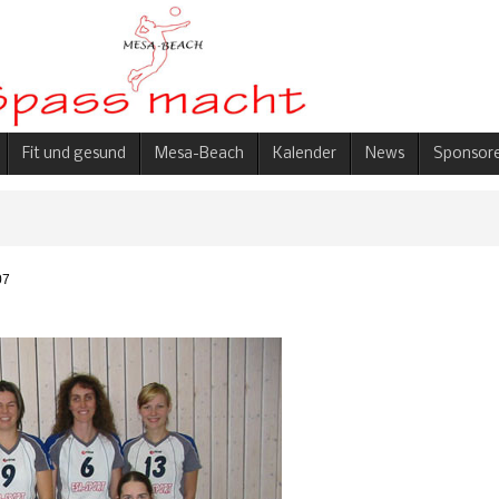
Fit und gesund
Mesa-Beach
Kalender
News
Sponsore
07