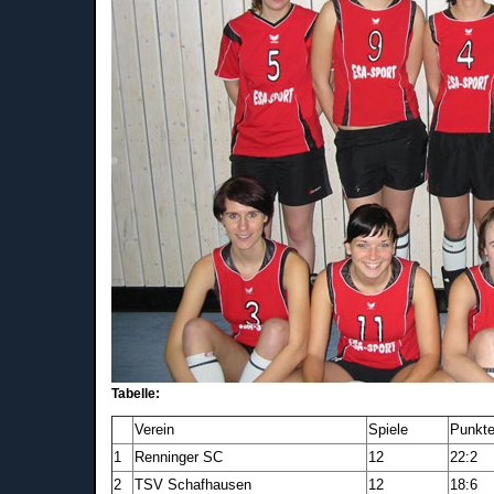
Tabelle:
Verein
Spiele
Punkt
1
Renninger SC
12
22:2
2
TSV Schafhausen
12
18:6