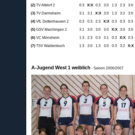
(2)
TV Altdorf 2
0:3
X:X
0:3
3:0
1:3
2:3
3:0
(3)
TV Darmsheim
3:1
3:1
X:X
3:0
1:3
3:2
3:0
(4)
VfL Dettenhausen 2
0:3
0:3
2:3
X:X
0:3
0:3
0:3
(5)
GSV Maichingen 2
3:1
3:0
3:0
3:0
X:X
3:0
3:0
(6)
VC Mönsheim
1:3
2:3
0:3
3:1
0:3
X:X
0:3
(7)
TSV Waldenbuch
1:3
3:0
1:3
3:0
0:3
3:2
X:X
A-Jugend West 1 weiblich
- Saison 2006/2007