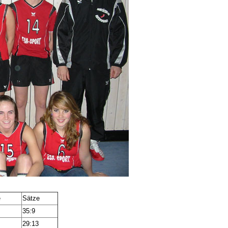
e
Sätze
35:9
29:13