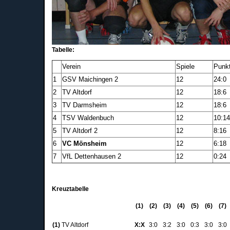
Tabelle:
Verein
Spiele
Punk
1
GSV Maichingen 2
12
24:0
2
TV Altdorf
12
18:6
3
TV Darmsheim
12
18:6
4
TSV Waldenbuch
12
10:1
5
TV Altdorf 2
12
8:16
6
VC Mönsheim
12
6:18
7
VfL Dettenhausen 2
12
0:24
Kreuztabelle
(1)
(2)
(3)
(4)
(5)
(6)
(7)
(1)
TV Altdorf
X:X
3:0
3:2
3:0
0:3
3:0
3:0