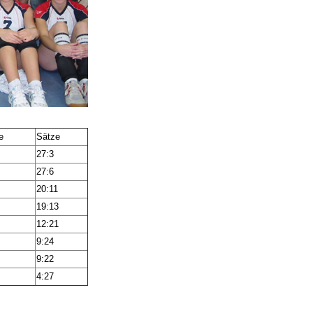
e
Sätze
27:3
27:6
20:11
19:13
12:21
9:24
9:22
4:27