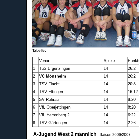
Tabelle:
Verein
Spiele
Punkt
1
TuS Ergenzingen
14
26:2
2
VC Mönsheim
14
26:2
3
TSV Flacht
14
20:8
4
TSV Eltingen
14
16:12
5
SV Rohrau
14
8:20
6
VfL Oberjettingen
14
8:20
7
VfL Herrenberg 2
14
6:22
8
TSV Gärtringen
14
2:26
A-Jugend West 2 männlich
- Saison 2006/2007