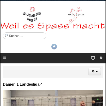
S
u
c
h
e
n
.
.
.
Damen 1 Landesliga 4