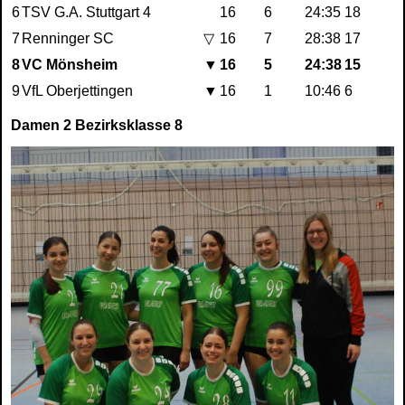
6
TSV G.A. Stuttgart 4
16
6
24:35
18
7
Renninger SC
▽
16
7
28:38
17
8
VC Mönsheim
▼
16
5
24:38
15
9
VfL Oberjettingen
▼
16
1
10:46
6
Damen 2 Bezirksklasse 8