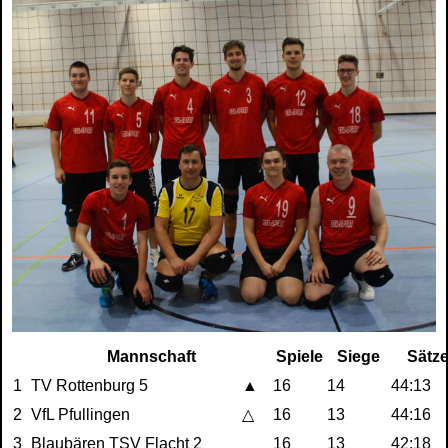
Mannschaft
Spiele
Siege
Sätz
1
TV Rottenburg 5
▲
16
14
44:13
2
VfL Pfullingen
△
16
13
44:16
3
Blaubären TSV Flacht 2
16
13
42:18