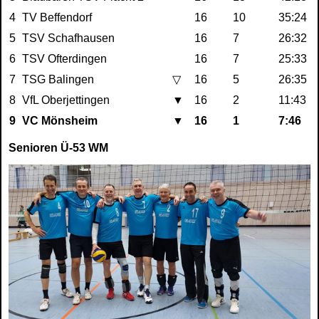
4
TV Beffendorf
16
10
35:24
5
TSV Schafhausen
16
7
26:32
6
TSV Ofterdingen
16
7
25:33
7
TSG Balingen
▽
16
5
26:35
8
VfL Oberjettingen
▼
16
2
11:43
9
VC Mönsheim
▼
16
1
7:46
Senioren Ü-53 WM