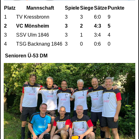
Platz
Mannschaft
Spiele
Siege
Sätze
Punkte
1
TV Kressbronn
3
3
6:0
9
2
VC Mönsheim
3
2
4:3
5
3
SSV Ulm 1846
3
1
3:4
4
4
TSG Backnang 1846
3
0
0:6
0
Senioren Ü-53 DM