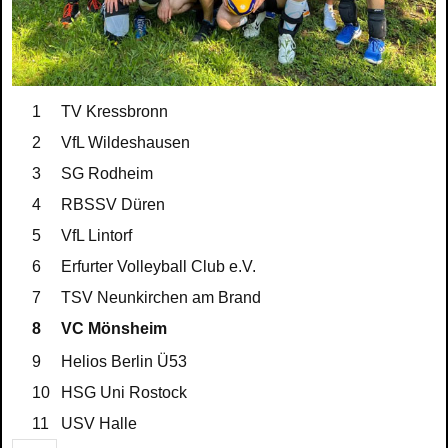
1
TV Kressbronn
2
VfL Wildeshausen
3
SG Rodheim
4
RBSSV Düren
5
VfL Lintorf
6
Erfurter Volleyball Club e.V.
7
TSV Neunkirchen am Brand
8
VC Mönsheim
9
Helios Berlin Ü53
10
HSG Uni Rostock
11
USV Halle