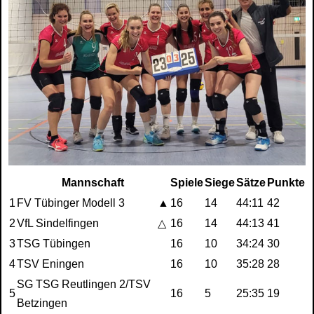
Mannschaft
Spiele
Siege
Sätze
Punkte
1
FV Tübinger Modell 3
▲
16
14
44:11
42
2
VfL Sindelfingen
△
16
14
44:13
41
3
TSG Tübingen
16
10
34:24
30
4
TSV Eningen
16
10
35:28
28
SG TSG Reutlingen 2/TSV
5
16
5
25:35
19
Betzingen