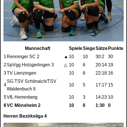
Mannschaft
Spiele
Siege
Sätze
Punkte
1
Renninger SC 2
▲
10
10
30:2
30
2
SpVgg Holzgerlingen 3
△
10
6
20:14
19
3
TV Lienzingen
10
6
22:18
16
SG TSV Schönaich/TSV
4
10
5
17:17
15
Waldenbuch II
5
VfL Herrenberg
10
3
14:23
10
6
VC Mönsheim 2
10
0
1:30
0
Herren Bezirksliga 4