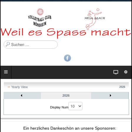
S
u
c
h
e
n
.
.
Yearly View
2026
.
2026
Pagination List Limit
Display Num
Ein herzliches Dankeschön an unsere Sponsoren: