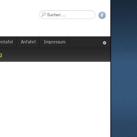
Suchen
...
ntafel
Anfahrt
Impressum
g