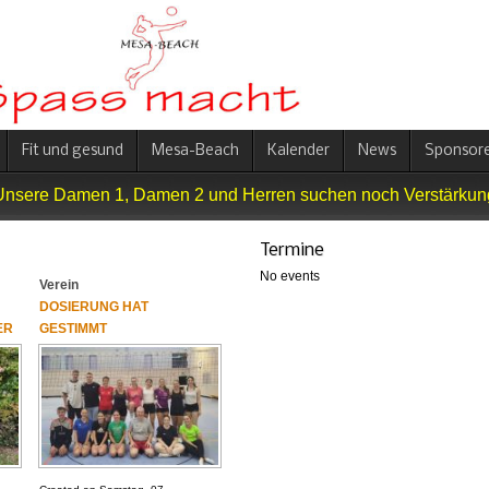
Fit und gesund
Mesa-Beach
Kalender
News
Sponsore
Unsere Damen 1, Damen 2 und Herren suchen noch Verstärkun
Termine
No events
Verein
DOSIERUNG HAT
ER
GESTIMMT