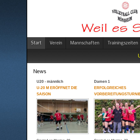
Start
Verein
Mannschaften
Trainingszeiten
News
U20 - männlich
Damen 1
U-20 M ERÖFFNET DIE
ERFOLGREICHES
SAISON
VORBEREITUNGSTURNI